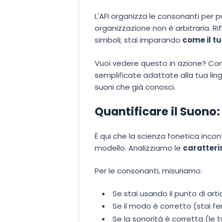
L'AFI organizza le consonanti per p
organizzazione non è arbitraria. Ri
simboli; stai imparando
come il tu
Vuoi vedere questo in azione? Con
semplificate adattate alla tua ling
suoni che già conosci.
Quantificare il Suono
È qui che la scienza fonetica incont
modello. Analizziamo le
caratteri
Per le consonanti, misuriamo:
Se stai usando il punto di art
Se il modo è corretto (stai f
Se la sonorità è corretta (l