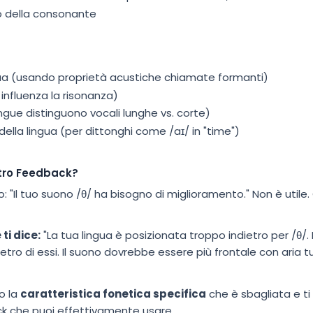
io della consonante
ngua (usando proprietà acustiche chiamate formanti)
influenza la risonanza)
ngue distinguono vocali lunghe vs. corte)
ella lingua (per dittonghi come /aɪ/ in "time")
stro Feedback?
no: "Il tuo suono /θ/ ha bisogno di miglioramento." Non è utile
ti dice:
"La tua lingua è posizionata troppo indietro per /θ/.
 dietro di essi. Il suono dovrebbe essere più frontale con aria
o la
caratteristica fonetica specifica
che è sbagliata e ti
k che puoi effettivamente usare.