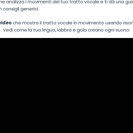
he analizza i movimenti del tuo tratto vocale e ti dà una gui
n consigli generici.
video
che mostra il tratto vocale in movimento usando riso
Vedi come la tua lingua, labbra e gola creano ogni suono: