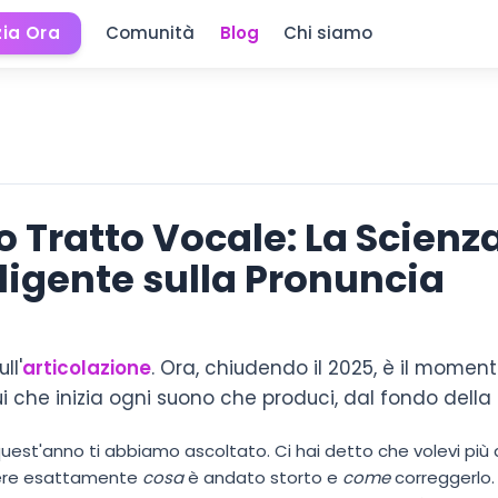
zia Ora
Comunità
Blog
Chi siamo
o Tratto Vocale: La Scienza
ligente sulla Pronuncia
ull'
articolazione
. Ora, chiudendo il 2025, è il momen
qui che inizia ogni suono che produci, dal fondo della
est'anno ti abbiamo ascoltato. Ci hai detto che volevi più d
pere esattamente
cosa
è andato storto e
come
correggerlo.