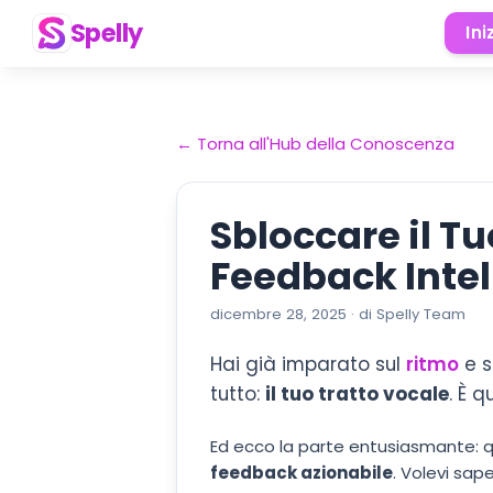
Spelly
Ini
←
Torna all'Hub della Conoscenza
Sbloccare il Tu
Feedback Intel
dicembre 28, 2025
·
di
Spelly Team
Hai già imparato sul
ritmo
e s
tutto:
il tuo tratto vocale
. È 
Ed ecco la parte entusiasmante: qu
feedback azionabile
. Volevi sa