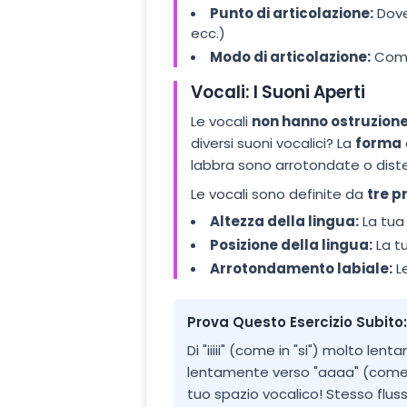
Punto di articolazione:
Dove 
ecc.)
Modo di articolazione:
Come 
Vocali: I Suoni Aperti
Le vocali
non hanno ostruzion
diversi suoni vocalici? La
forma
labbra sono arrotondate o dist
Le vocali sono definite da
tre p
Altezza della lingua:
La tua 
Posizione della lingua:
La tu
Arrotondamento labiale:
Le
Prova Questo Esercizio Subito:
Di "iiiii" (come in "si") molto le
lentamente verso "aaaa" (come in
tuo spazio vocalico! Stesso flu