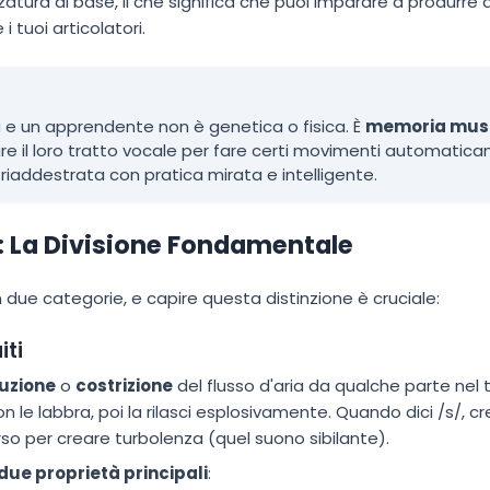
ura di base, il che significa che puoi imparare a produrre qu
 tuoi articolatori.
 e un apprendente non è genetica o fisica. È
memoria mus
are il loro tratto vocale per fare certi movimenti automatic
addestrata con pratica mirata e intelligente.
: La Divisione Fondamentale
in due categorie, e capire questa distinzione è cruciale:
iti
uzione
o
costrizione
del flusso d'aria da qualche parte nel 
le labbra, poi la rilasci esplosivamente. Quando dici /s/, cre
erso per creare turbolenza (quel suono sibilante).
due proprietà principali
: