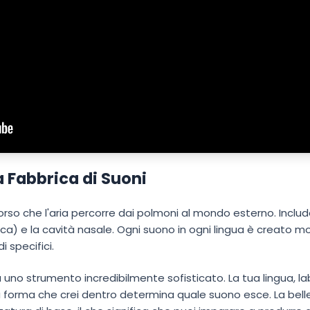
a Fabbrica di Suoni
orso che l'aria percorre dai polmoni al mondo esterno. Include
cca) e la cavità nasale. Ogni suono in ogni lingua è creato mod
 specifici.
no strumento incredibilmente sofisticato. La tua lingua, labb
la forma che crei dentro determina quale suono esce. La bel