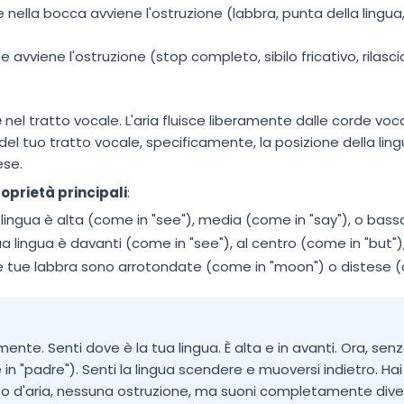
nella bocca avviene l'ostruzione (labbra, punta della lingua,
avviene l'ostruzione (stop completo, sibilo fricativo, rilasci
e
nel tratto vocale. L'aria fluisce liberamente dalle corde vo
del tuo tratto vocale, specificamente, la posizione della ling
ese.
roprietà principali
:
lingua è alta (come in "see"), media (come in "say"), o bass
a lingua è davanti (come in "see"), al centro (come in "but")
 tue labbra sono arrotondate (come in "moon") o distese 
ntamente. Senti dove è la tua lingua. È alta e in avanti. Ora, se
 "padre"). Senti la lingua scendere e muoversi indietro. Hai
sso d'aria, nessuna ostruzione, ma suoni completamente dive