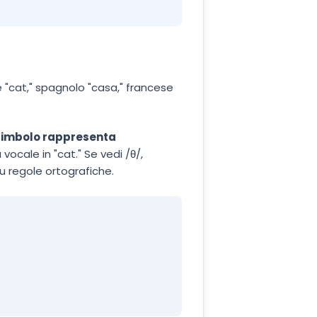
e "cat," spagnolo "casa," francese
simbolo rappresenta
ocale in "cat." Se vedi /θ/,
u regole ortografiche.