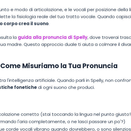
unto e modo di articolazione, e le vocali per posizione della 
flette la fisiologia reale del tuo tratto vocale. Quando capisc
o corpo crea il suono
.
sulta la
guida alla pronuncia di Spelly
, dove troverai trasc
ua madre. Questo approccio duale ti aiuta a colmare il divari
: Come Misuriamo la Tua Pronuncia
ra l'intelligenza artificiale. Quando parli in Spelly, non confr
stiche fonetiche
di ogni suono che produci.
icolazione corretto (stai toccando la lingua nel punto giusto
ermando l'aria completamente, o ne lasci passare un po'?)
e tue corde vocali vibrano quando dovrebbero, o sono silenz