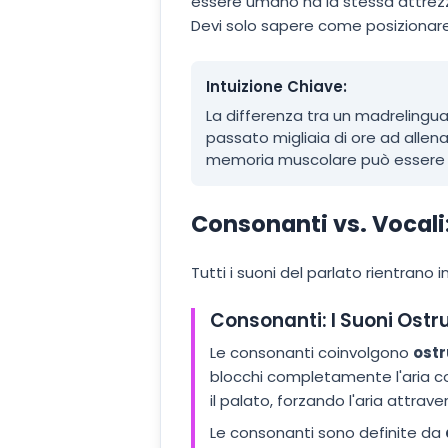
essere umano ha la stessa attrezzat
Devi solo sapere come posizionare i
Intuizione Chiave:
La differenza tra un madrelingua
passato migliaia di ore ad allen
memoria muscolare può essere ri
Consonanti vs. Vocali
Tutti i suoni del parlato rientrano 
Consonanti: I Suoni Ostru
Le consonanti coinvolgono
ostr
blocchi completamente l'aria con 
il palato, forzando l'aria attrav
Le consonanti sono definite da