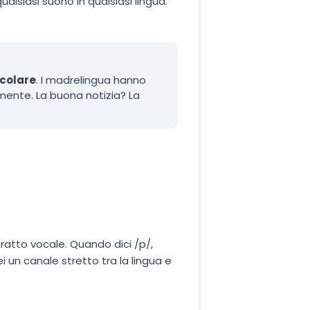
alsiasi suono in qualsiasi lingua.
colare
. I madrelingua hanno
amente. La buona notizia? La
tratto vocale. Quando dici /p/,
i un canale stretto tra la lingua e