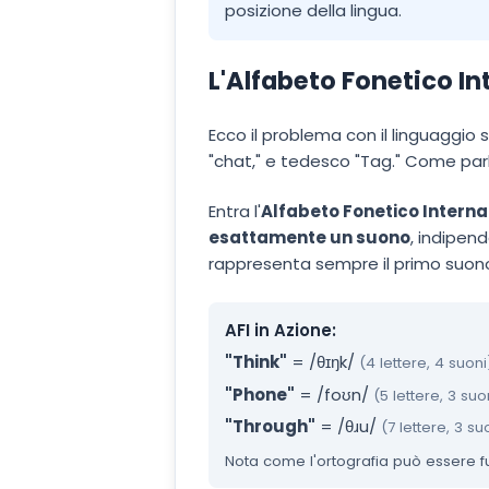
posizione della lingua.
L'Alfabeto Fonetico I
Ecco il problema con il linguaggio 
"chat," e tedesco "Tag." Come parl
Entra l'
Alfabeto Fonetico Interna
esattamente un suono
, indipen
rappresenta sempre il primo suono
AFI in Azione:
"Think"
= /θɪŋk/
(4 lettere, 4 suoni
"Phone"
= /foʊn/
(5 lettere, 3 suo
"Through"
= /θɹu/
(7 lettere, 3 su
Nota come l'ortografia può essere fuor