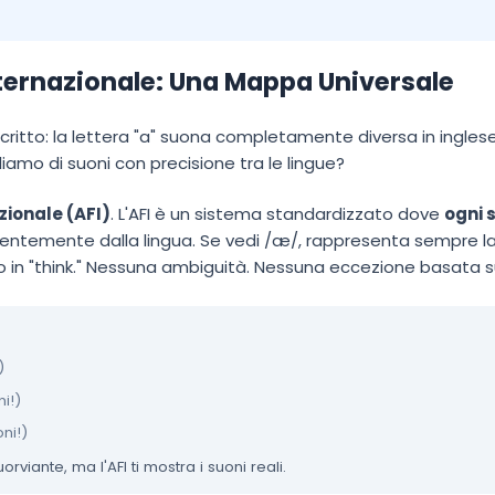
nternazionale: Una Mappa Universale
scritto: la lettera "a" suona completamente diversa in ingles
iamo di suoni con precisione tra le lingue?
zionale (AFI)
. L'AFI è un sistema standardizzato dove
ogni 
dentemente dalla lingua. Se vedi /æ/, rappresenta sempre la v
 in "think." Nessuna ambiguità. Nessuna eccezione basata s
)
ni!)
oni!)
viante, ma l'AFI ti mostra i suoni reali.