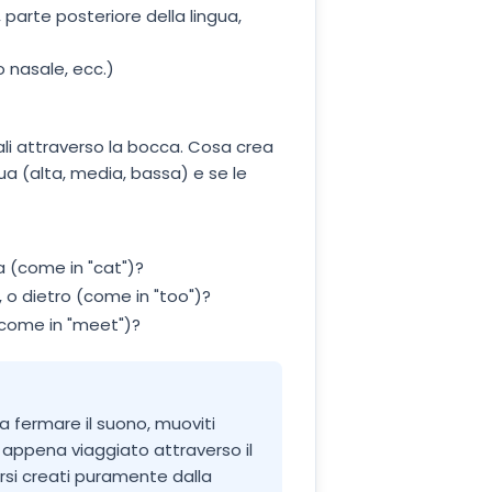
 parte posteriore della lingua,
o nasale, ecc.)
cali attraverso la bocca. Cosa crea
ua (alta, media, bassa) e se le
a (come in "cat")?
, o dietro (come in "too")?
(come in "meet")?
nza fermare il suono, muoviti
 appena viaggiato attraverso il
rsi creati puramente dalla