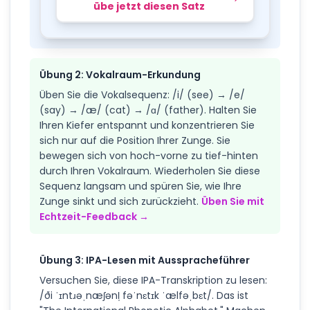
übe jetzt diesen Satz
Übung 2: Vokalraum-Erkundung
Üben Sie die Vokalsequenz: /i/ (see) → /e/
(say) → /æ/ (cat) → /ɑ/ (father). Halten Sie
Ihren Kiefer entspannt und konzentrieren Sie
sich nur auf die Position Ihrer Zunge. Sie
bewegen sich von hoch-vorne zu tief-hinten
durch Ihren Vokalraum. Wiederholen Sie diese
Sequenz langsam und spüren Sie, wie Ihre
Zunge sinkt und sich zurückzieht.
Üben Sie mit
Echtzeit-Feedback →
Übung 3: IPA-Lesen mit Ausspracheführer
Versuchen Sie, diese IPA-Transkription zu lesen:
/ði ˈɪntɹəˌnæʃənl̩ fəˈnɛtɪk ˈælfəˌbɛt/. Das ist