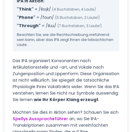
IPA in Aktion:
"Think"
= /θɪŋk/
(4 Buchstaben, 4 Laute)
"Phone"
= /foʊn/
(5 Buchstaben, 3 Laute!)
"Through"
= /θɹu/
(7 Buchstaben, 3 Laute!)
Beachten Sie, wie die Rechtschreibung irreführend
sein kann, aber das IPA zeigt Ihnen die tatsächlichen
Laute.
Das IPA organisiert Konsonanten nach
Artikulationsstelle und -art, und Vokale nach
Zungenposition und Lippenform. Diese Organisation
ist nicht willkürlich. Sie spiegelt die tatsächliche
Physiologie Ihres Vokaltrakts wider. Wenn Sie das IPA
verstehen, lernen Sie nicht nur Symbole auswendig;
Sie lernen
wie Ihr Körper Klang erzeugt
.
Möchten Sie dies in Aktion sehen? Schauen Sie sich
Spellys Ausspracheführer
an, wo Sie IPA-
Transkriptionen zusammen mit vereinfachten
Umschreibungen finden, die auf Ihre