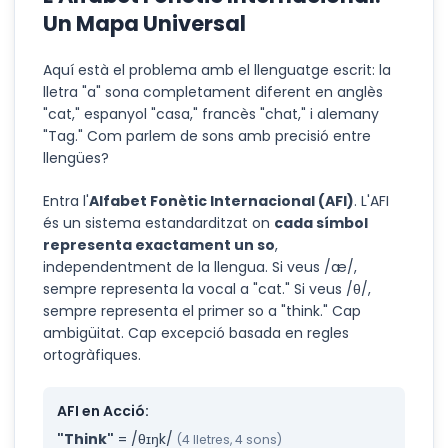
Un Mapa Universal
Aquí està el problema amb el llenguatge escrit: la
lletra "a" sona completament diferent en anglès
"cat," espanyol "casa," francès "chat," i alemany
"Tag." Com parlem de sons amb precisió entre
llengües?
Entra l'
Alfabet Fonètic Internacional (AFI)
. L'AFI
és un sistema estandarditzat on
cada símbol
representa exactament un so
,
independentment de la llengua. Si veus /æ/,
sempre representa la vocal a "cat." Si veus /θ/,
sempre representa el primer so a "think." Cap
ambigüitat. Cap excepció basada en regles
ortogràfiques.
AFI en Acció:
"Think"
= /θɪŋk/
(4 lletres, 4 sons)