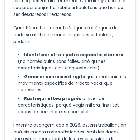
està organitzat diferentment. Cada llengua crea el
seu propi conjunt d'hàbits articulatoris que han de
ser desapresos i reapresos.
Quantificant les característiques fonètiques de
cada so utilitzant marcs lingüístics establerts,
podem:
Identificar el teu patró específic d'errors
(no només quins sons falles, sinó quines
característiques dins d'aquests sons)
Generar exercicis dirigits
que reentrenin els
moviments específics del tracte vocal que
necessites
Rastrejar el teu progrés
a nivell de
característiques, perquè vegis millora fins i tot
abans de dominar el so complet
I mentre avançem cap a 2026, estem treballant en
anàlisis encara més sofisticades. Amb les dades
que estem recopilant de les teves sessions de