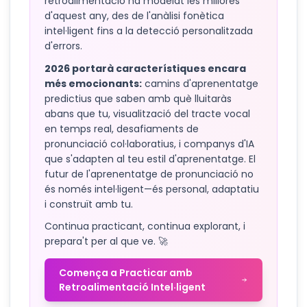
retroalimentació ha modelat les millores
d'aquest any, des de l'anàlisi fonètica
intel·ligent fins a la detecció personalitzada
d'errors.
2026 portarà característiques encara
més emocionants:
camins d'aprenentatge
predictius que saben amb què lluitaràs
abans que tu, visualització del tracte vocal
en temps real, desafiaments de
pronunciació col·laboratius, i companys d'IA
que s'adapten al teu estil d'aprenentatge. El
futur de l'aprenentatge de pronunciació no
és només intel·ligent—és personal, adaptatiu
i construït amb tu.
Continua practicant, continua explorant, i
prepara't per al que ve. 🚀
Comença a Practicar amb
Retroalimentació Intel·ligent