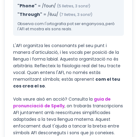
"Phone"
= /foʊn/
(5 lletres, 3 sons!)
"Through"
= /θɹu/
(7 lletres, 3 sons!)
Observa com l'ortografia pot ser enganyosa, però
l'AFI et mostra els sons reals.
L'AFI organitza les consonants pel seu punt i
manera d'articulació, i les vocals per posició de la
llengua i forma labial. Aquesta organització no és
arbitrària. Reflecteix la fisiologia real del teu tracte
vocal. Quan entens l'AFI, no només estàs
memoritzant símbols; estàs aprenent
com el teu
cos crea el so
.
Vols veure això en acció? Consulta la
guia de
pronunciació de Spelly
, on trobaràs transcripcions
AFI juntament amb reescritures simplificades
adaptades a la teva llengua materna. Aquest
enfocament dual t'ajuda a tancar la bretxa entre
símbols AFI desconeguts i sons que ja coneixes.