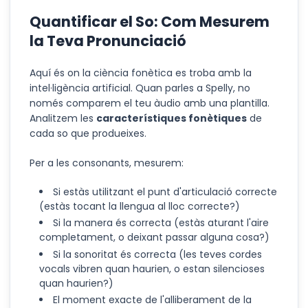
Quantificar el So: Com Mesurem
la Teva Pronunciació
Aquí és on la ciència fonètica es troba amb la
intel·ligència artificial. Quan parles a Spelly, no
només comparem el teu àudio amb una plantilla.
Analitzem les
característiques fonètiques
de
cada so que produeixes.
Per a les consonants, mesurem:
Si estàs utilitzant el punt d'articulació correcte
(estàs tocant la llengua al lloc correcte?)
Si la manera és correcta (estàs aturant l'aire
completament, o deixant passar alguna cosa?)
Si la sonoritat és correcta (les teves cordes
vocals vibren quan haurien, o estan silencioses
quan haurien?)
El moment exacte de l'alliberament de la