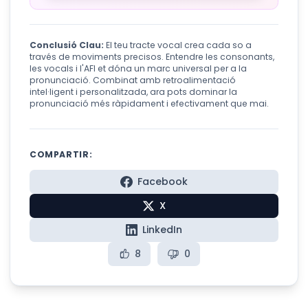
Conclusió Clau:
El teu tracte vocal crea cada so a
través de moviments precisos. Entendre les consonants,
les vocals i l'AFI et dóna un marc universal per a la
pronunciació. Combinat amb retroalimentació
intel·ligent i personalitzada, ara pots dominar la
pronunciació més ràpidament i efectivament que mai.
COMPARTIR:
Facebook
X
LinkedIn
8
0