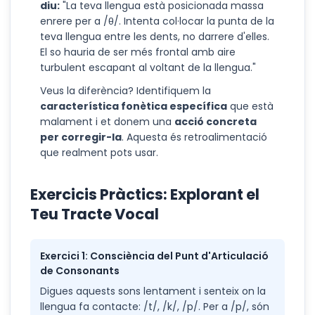
diu:
"La teva llengua està posicionada massa
enrere per a /θ/. Intenta col·locar la punta de la
teva llengua entre les dents, no darrere d'elles.
El so hauria de ser més frontal amb aire
turbulent escapant al voltant de la llengua."
Veus la diferència? Identifiquem la
característica fonètica específica
que està
malament i et donem una
acció concreta
per corregir-la
. Aquesta és retroalimentació
que realment pots usar.
Exercicis Pràctics: Explorant el
Teu Tracte Vocal
Exercici 1: Consciència del Punt d'Articulació
de Consonants
Digues aquests sons lentament i senteix on la
llengua fa contacte: /t/, /k/, /p/. Per a /p/, són