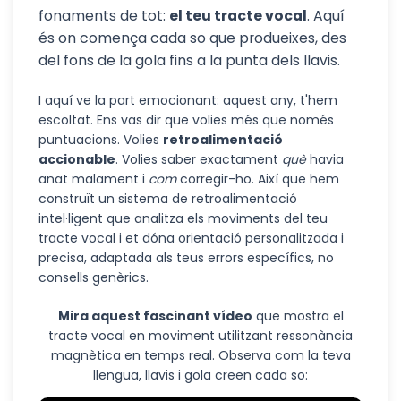
fonaments de tot:
el teu tracte vocal
. Aquí
és on comença cada so que produeixes, des
del fons de la gola fins a la punta dels llavis.
I aquí ve la part emocionant: aquest any, t'hem
escoltat. Ens vas dir que volies més que només
puntuacions. Volies
retroalimentació
accionable
. Volies saber exactament
què
havia
anat malament i
com
corregir-ho. Així que hem
construït un sistema de retroalimentació
intel·ligent que analitza els moviments del teu
tracte vocal i et dóna orientació personalitzada i
precisa, adaptada als teus errors específics, no
consells genèrics.
Mira aquest fascinant vídeo
que mostra el
tracte vocal en moviment utilitzant ressonància
magnètica en temps real. Observa com la teva
llengua, llavis i gola creen cada so: