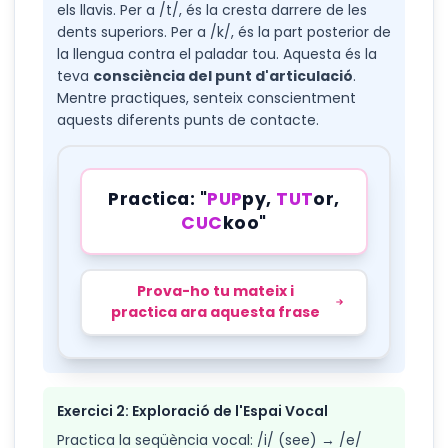
els llavis. Per a /t/, és la cresta darrere de les
dents superiors. Per a /k/, és la part posterior de
la llengua contra el paladar tou. Aquesta és la
teva
consciència del punt d'articulació
.
Mentre practiques, senteix conscientment
aquests diferents punts de contacte.
Practica: "
PUP
py,
TUT
or,
CUC
koo"
Prova-ho tu mateix i
practica ara aquesta frase
Exercici 2: Exploració de l'Espai Vocal
Practica la seqüència vocal: /i/ (see) → /e/