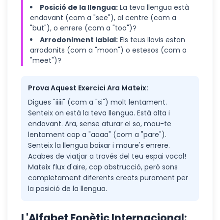
Posició de la llengua:
La teva llengua està
endavant (com a "see"), al centre (com a
"but"), o enrere (com a "too")?
Arrodoniment labial:
Els teus llavis estan
arrodonits (com a "moon") o estesos (com a
"meet")?
Prova Aquest Exercici Ara Mateix:
Digues "iiiii" (com a "si") molt lentament.
Senteix on està la teva llengua. Està alta i
endavant. Ara, sense aturar el so, mou-te
lentament cap a "aaaa" (com a "pare").
Senteix la llengua baixar i moure's enrere.
Acabes de viatjar a través del teu espai vocal!
Mateix flux d'aire, cap obstrucció, però sons
completament diferents creats purament per
la posició de la llengua.
L'Alfabet Fonètic Internacional: