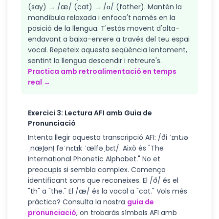
(say) → /æ/ (cat) → /ɑ/ (father). Mantén la
mandíbula relaxada i enfoca't només en la
posició de la llengua. T'estàs movent d'alta-
endavant a baixa-enrere a través del teu espai
vocal. Repeteix aquesta seqüència lentament,
sentint la llengua descendir i retreure's.
Practica amb retroalimentació en temps
real →
Exercici 3: Lectura AFI amb Guia de
Pronunciació
Intenta llegir aquesta transcripció AFI: /ði ˈɪntɹə
ˌnæʃənl̩ fəˈnɛtɪk ˈælfəˌbɛt/. Això és "The
International Phonetic Alphabet." No et
preocupis si sembla complex. Comença
identificant sons que reconeixes. El /ð/ és el
"th" a "the." El /æ/ és la vocal a "cat." Vols més
pràctica? Consulta la nostra
guia de
pronunciació
, on trobaràs símbols AFI amb