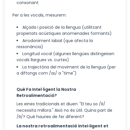
consonant
Per a les vocals, mesurem:
Alçada i posició de la llengua (utilitzant
propietats acústiques anomenades formants)
Arrodoniment labial (que afecta la
ressonància)
Longitud vocal (algunes llengües distingeixen
vocals llargues vs. curtes)
La trajectòria del moviment de la llengua (per
a diftongs com /aɪ/ a "time")
Què Fa Intel·ligent la Nostra
Retroalimentació?
Les eines tradicionals et diuen: "El teu so /θ/
necessita millora." Això no és útil. Quina part de
/θ/? Què hauries de fer diferent?
La nostra retroalimentació intel·ligent et