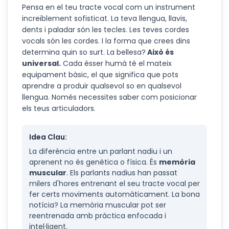
Pensa en el teu tracte vocal com un instrument
increïblement sofisticat. La teva llengua, llavis,
dents i paladar són les tecles. Les teves cordes
vocals són les cordes. I la forma que crees dins
determina quin so surt. La bellesa?
Això és
universal.
Cada ésser humà té el mateix
equipament bàsic, el que significa que pots
aprendre a produir qualsevol so en qualsevol
llengua. Només necessites saber com posicionar
els teus articuladors.
Idea Clau:
La diferència entre un parlant nadiu i un
aprenent no és genètica o física. És
memòria
muscular
. Els parlants nadius han passat
milers d'hores entrenant el seu tracte vocal per
fer certs moviments automàticament. La bona
notícia? La memòria muscular pot ser
reentrenada amb pràctica enfocada i
intel·ligent.