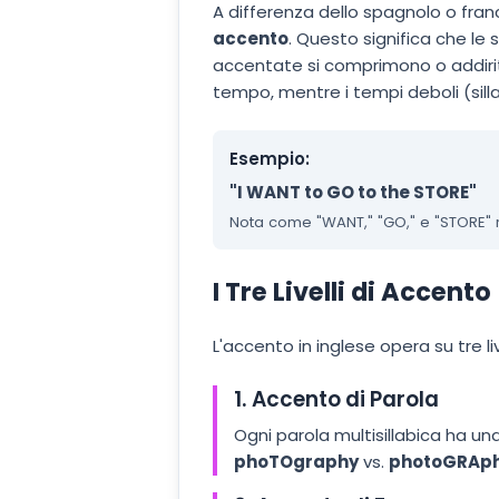
A differenza dello spagnolo o fra
accento
. Questo significa che le 
accentate si comprimono o addirit
tempo, mentre i tempi deboli (sill
Esempio:
"I WANT to GO to the STORE"
Nota come "WANT," "GO," e "STORE" ric
I Tre Livelli di Accento
L'accento in inglese opera su tre li
1. Accento di Parola
Ogni parola multisillabica ha una
phoTOgraphy
vs.
photoGRAph