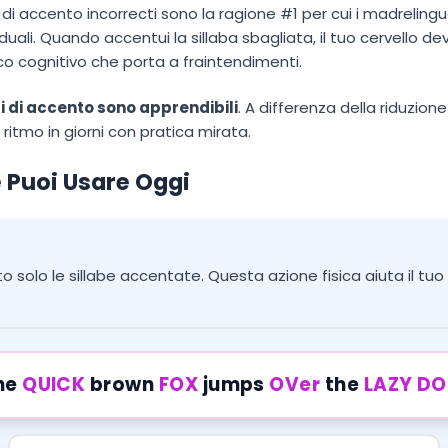
di accento incorrecti sono la ragione #1 per cui i madrelingua
viduali. Quando accentui la sillaba sbagliata, il tuo cervello d
co cognitivo che porta a fraintendimenti.
li di accento sono apprendibili
. A differenza della riduzion
uo ritmo in giorni con pratica mirata.
 Puoi Usare Oggi
o solo le sillabe accentate. Questa azione fisica aiuta il tuo c
he
QUICK
brown
FOX
jumps
OVer
the
LAZY
DO