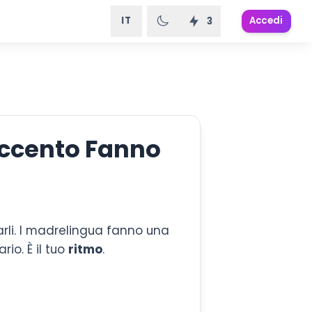
IT
Accedi
3
 Accento Fanno
li. I madrelingua fanno una
rio. È il tuo
ritmo
.