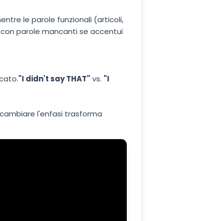
ntre le parole funzionali (articoli,
he con parole mancanti se accentui
cato.
"I didn't say THAT"
vs.
"I
cambiare l'enfasi trasforma