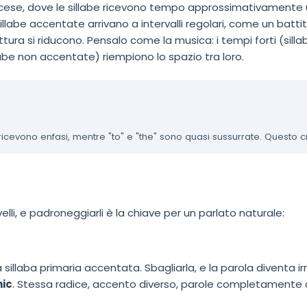
ncese, dove le sillabe ricevono tempo approssimativamente u
sillabe accentate arrivano a intervalli regolari, come un batti
tura si riducono. Pensalo come la musica: i tempi forti (sil
abe non accentate) riempiono lo spazio tra loro.
evono enfasi, mentre "to" e "the" sono quasi sussurrate. Questo crea
velli, e padroneggiarli è la chiave per un parlato naturale:
 sillaba primaria accentata. Sbagliarla, e la parola diventa ir
ic
. Stessa radice, accento diverso, parole completamente d