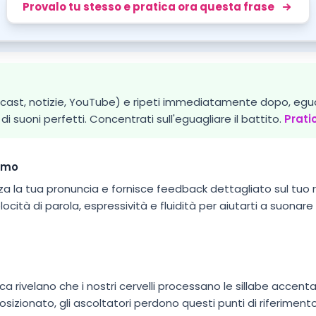
Provalo tu stesso e pratica ora questa frase
cast, notizie, YouTube) e ripeti immediatamente dopo, eguag
suoni perfetti. Concentrati sull'eguagliare il battito.
Prati
itmo
zza la tua pronuncia e fornisce feedback dettagliato sul tuo 
locità di parola, espressività e fluidità per aiutarti a suonare
tica rivelano che i nostri cervelli processano le sillabe accen
izionato, gli ascoltatori perdono questi punti di riferimento