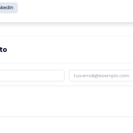
nkedIn
to