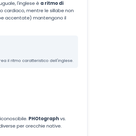
guale, l'inglese è
a ritmo di
to cardiaco, mentre le sillabe non
labe accentate) mantengono il
 il ritmo caratteristico dell'inglese.
riconoscibile.
PHOtograph
vs.
iverse per orecchie native.