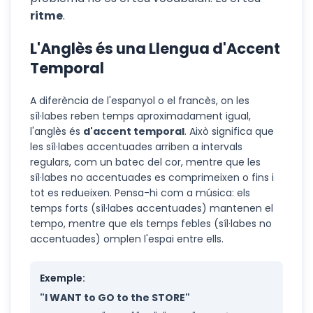
ritme
.
L'Anglès és una Llengua d'Accent
Temporal
A diferència de l'espanyol o el francès, on les
síl·labes reben temps aproximadament igual,
l'anglès és
d'accent temporal
. Això significa que
les síl·labes accentuades arriben a intervals
regulars, com un batec del cor, mentre que les
síl·labes no accentuades es comprimeixen o fins i
tot es redueixen. Pensa-hi com a música: els
temps forts (síl·labes accentuades) mantenen el
tempo, mentre que els temps febles (síl·labes no
accentuades) omplen l'espai entre ells.
Exemple:
"I WANT to GO to the STORE"