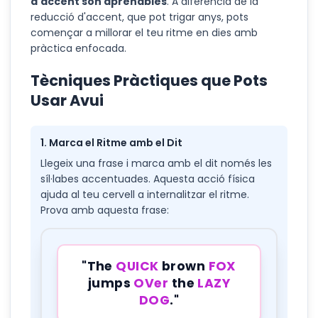
d'accent són aprenables
. A diferència de la
reducció d'accent, que pot trigar anys, pots
començar a millorar el teu ritme en dies amb
pràctica enfocada.
Tècniques Pràctiques que Pots
Usar Avui
1. Marca el Ritme amb el Dit
Llegeix una frase i marca amb el dit només les
síl·labes accentuades. Aquesta acció física
ajuda al teu cervell a internalitzar el ritme.
Prova amb aquesta frase:
"The
QUICK
brown
FOX
jumps
OVer
the
LAZY
DOG
."