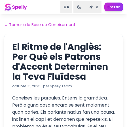
Spelly
CA
3
Entrar
←
Tornar a la Base de Coneixement
El Ritme de l'Anglès:
Per Què els Patrons
d'Accent Determinen
la Teva Fluïdesa
octubre 15, 2025
·
per
Spelly Team
Coneixes les paraules. Entens la gramàtica.
Però alguna cosa encara se sent malament
quan parles. Els parlants nadius fan una pausa,
inclinen el cap i et demanen que repeteixis. El
problema no és el teu vocabulari. És el teu