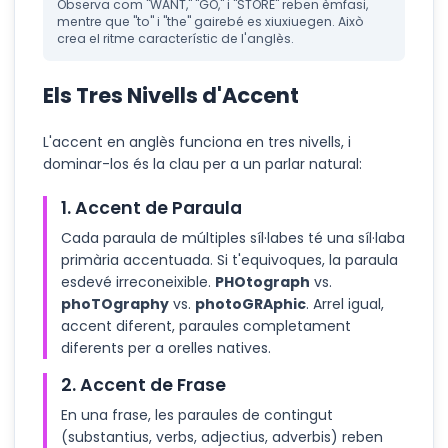
Observa com "WANT," "GO," i "STORE" reben èmfasi,
mentre que "to" i "the" gairebé es xiuxiuegen. Això
crea el ritme característic de l'anglès.
Els Tres Nivells d'Accent
L'accent en anglès funciona en tres nivells, i
dominar-los és la clau per a un parlar natural:
1. Accent de Paraula
Cada paraula de múltiples síl·labes té una síl·laba
primària accentuada. Si t'equivoques, la paraula
esdevé irreconeixible.
PHOtograph
vs.
phoTOgraphy
vs.
photoGRAphic
. Arrel igual,
accent diferent, paraules completament
diferents per a orelles natives.
2. Accent de Frase
En una frase, les paraules de contingut
(substantius, verbs, adjectius, adverbis) reben