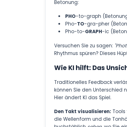
Betonung:
PHO
-to-graph (Betonung
Pho-
TO
-gra-pher (Beton
Pho-to-
GRAPH
-ic (Beto
Versuchen Sie zu sagen:
"Phot
Rhythmus spüren? Dieses Hüpfe
Wie KI hilft: Das Unsi
Traditionelles Feedback verläs
können Sie den Unterschied ni
Hier ändert KI das Spiel.
Den Takt visualisieren:
Tools 
die Wellenform und die Tonhöh
buchstäblich
sehen
, wo Sie e