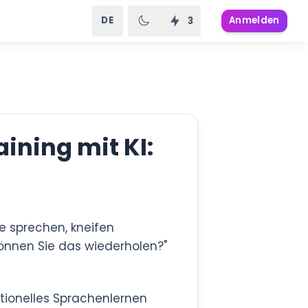
DE
Anmelden
3
ining mit KI:
e sprechen, kneifen
önnen Sie das wiederholen?"
itionelles Sprachenlernen