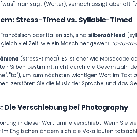
, "was" man sagt (Wörter), vernachlässigt aber oft, "
lem: Stress-Timed vs. Syllable-Timed
Französisch oder Italienisch, sind
silbenzählend
(syl
gleich viel Zeit, wie ein Maschinengewehr:
ta-ta-ta-
zählend
(stress-timed). Es ist eher wie Morsecode ode
en Silben bestimmt, nicht durch die Gesamtzahl der 
"the", "to"), um zum nächsten wichtigen Wort im Takt 
en, zerstören Sie die Musik der Sprache, und das Ge
is: Die Verschiebung bei Photography
tonung in dieser Wortfamilie verschiebt. Wenn Sie s
er im Englischen ändern sich die Vokallauten tatsächl