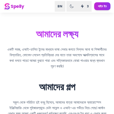
Spelly
BN
3
সাইন ইন
আমাদের লক্ষ্য
একটি সহজ, এআই-চালিত টুলের মাধ্যমে ভাষা শেখার জগতে বিপ্লব আনা যা শিক্ষার্থীদের
বিস্তারিত, ফোনেম-লেভেল প্রতিক্রিয়া দেয় যাতে তারা অবশেষে আত্মবিশ্বাসের সাথে
কথা বলতে পারে। আমরা বুঝতে পারা এবং সত্যিকারভাবে বোঝা পাওয়ার মধ্যে ব্যবধান
পূরণ করছি।
আমাদের গল্প
স্কুল থেকে পরিচিত দুই বন্ধু হিসেবে, আমাদের যাত্রা আমাদেরকে অ্যারোস্পেস
ইঞ্জিনিয়ারিং থেকে সুইজারল্যান্ডে ডেটা সায়েন্স ও এআই-এর গভীরে নিয়ে গেছে। জার্মান
শেখার সময় আমরা একটি গুরুত্বপূর্ণ পর্যবেক্ষণ করেছি: এলএলএম টুল পড়া ও লেখার জন্য