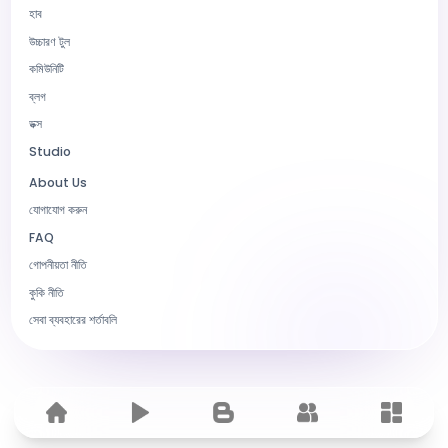
হাব
উচ্চারণ টুল
কমিউনিটি
ব্লগ
ডক্স
Studio
About Us
যোগাযোগ করুন
FAQ
গোপনীয়তা নীতি
কুকি নীতি
সেবা ব্যবহারের শর্তাবলি
Home
হাব
ব্লগ
কমিউনিটি
Dashbo