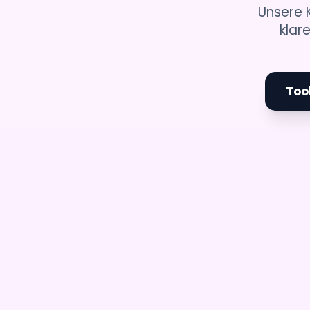
Unsere K
klar
Too