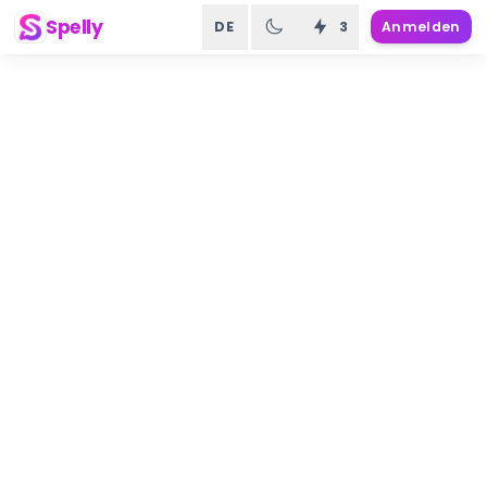
Spelly
DE
3
Anmelden