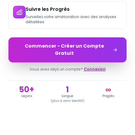
Suivre les Progrès
Surveillez votre amélioration avec des analyses
détaillées
Commencer - Créer un Compte
Gratuit
Vous avez déjà un compte?
Connexion
50+
1
∞
Leçons
Langue
Progrès
(
plus à venir bientôt
)