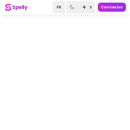
Spelly
FR
3
Connexion