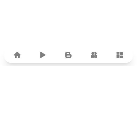
Home
Hub
Blog
Comunidad
Dashbo