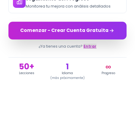
Monitorea tu mejora con análisis detallados
Comenzar - Crear Cuenta Gratuita
¿Ya tienes una cuenta?
Entrar
50+
1
∞
Lecciones
Idioma
Progreso
(
más próximamente
)