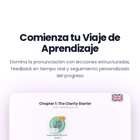
Comienza tu Viaje de
Aprendizaje
Domina la pronunciación con lecciones estructuradas,
feedback en tiempo real y seguimiento personalizado
del progreso