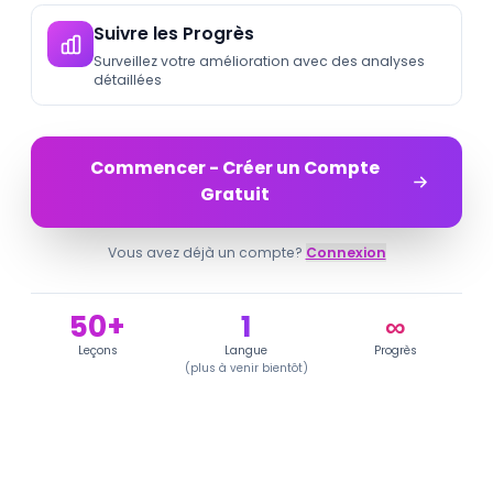
Suivre les Progrès
Surveillez votre amélioration avec des analyses
détaillées
Commencer - Créer un Compte
Gratuit
Vous avez déjà un compte?
Connexion
50+
1
∞
Leçons
Langue
Progrès
(
plus à venir bientôt
)