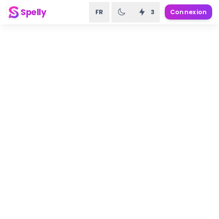
Spelly
FR
3
Connexion