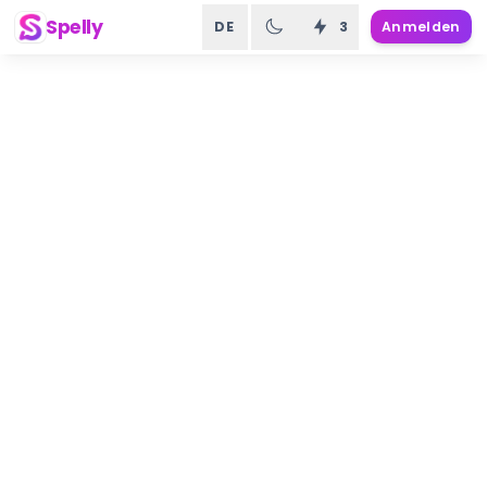
Spelly
DE
3
Anmelden