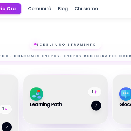
zia Ora
Comunità
Blog
Chi siamo
SCEGLI UNO STRUMENTO
TOOL CONSUMES ENERGY. ENERGY REGENERATES OVER
1
Learning Path
Gioco
↗
1
↗