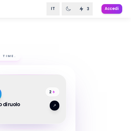
IT
Accedi
3
 TIME.
2
 di ruolo
↗