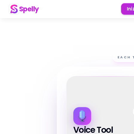
Spelly
Ini
EACH 
Voice Tool