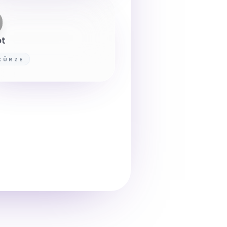
ot
 KÜRZE