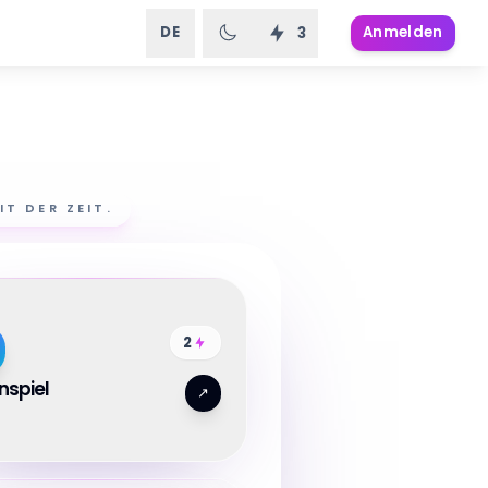
DE
Anmelden
3
T DER ZEIT.
2
nspiel
↗