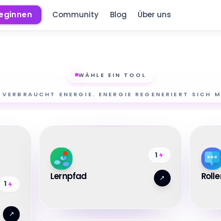
beginnen
Community
Blog
Über uns
WÄHLE EIN TOOL
 VERBRAUCHT ENERGIE. ENERGIE REGENERIERT SICH MI
1
Lernpfad
Rolle
↗
1
↗