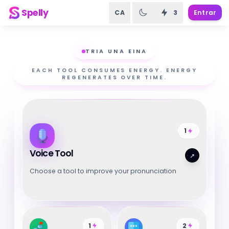
Spelly
CA
3
Entrar
TRIA UNA EINA
EACH TOOL CONSUMES ENERGY. ENERGY
REGENERATES OVER TIME.
1
Voice Tool
↗
Choose a tool to improve your pronunciation
1
2