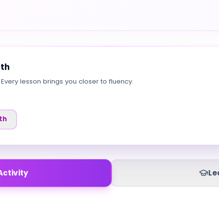
ath
 Every lesson brings you closer to fluency.
th
Activity
Le