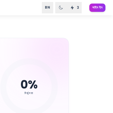
BN
সাইন ইন
3
0
%
নির্ভুলতা