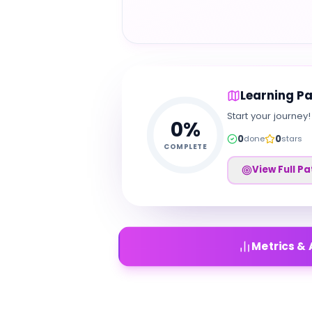
Learning P
Start your journey!
0
%
0
0
done
stars
COMPLETE
View Full Pa
Metrics & 