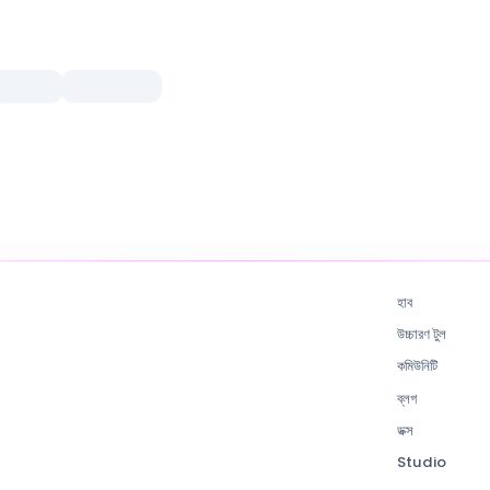
হাব
উচ্চারণ টুল
কমিউনিটি
ব্লগ
ডক্স
Studio