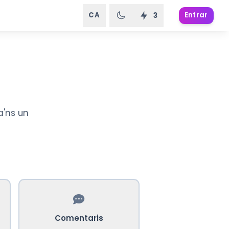
CA
Entrar
3
a'ns un
Comentaris